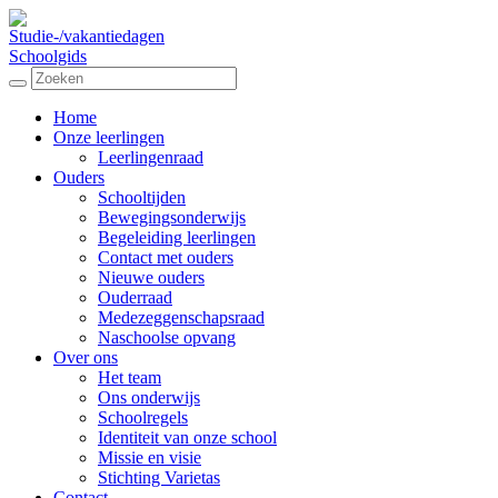
Studie-/vakantiedagen
Schoolgids
Home
Onze leerlingen
Leerlingenraad
Ouders
Schooltijden
Bewegingsonderwijs
Begeleiding leerlingen
Contact met ouders
Nieuwe ouders
Ouderraad
Medezeggenschapsraad
Naschoolse opvang
Over ons
Het team
Ons onderwijs
Schoolregels
Identiteit van onze school
Missie en visie
Stichting Varietas
Contact