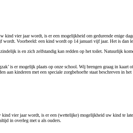
uw kind vier jaar wordt, is er een mogelijkheid om gedurende enige da
wordt. Voorbeeld: een kind wordt op 14 januari vijf jaar. Het is dan lee
 zindelijk is en zich zelfstandig kan redden op het toilet. Natuurlijk k
gzak’ is er mogelijk plaats op onze school. Wij brengen graag in kaart o
en aan kinderen met een speciale zorgbehoefte staat beschreven in het 
d vier jaar wordt, is er een (wettelijke) mogelijkheid uw kind te laten
ltijd in overleg met u als ouders.