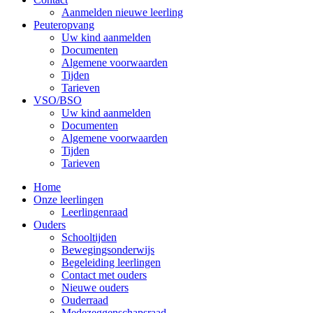
Aanmelden nieuwe leerling
Peuteropvang
Uw kind aanmelden
Documenten
Algemene voorwaarden
Tijden
Tarieven
VSO/BSO
Uw kind aanmelden
Documenten
Algemene voorwaarden
Tijden
Tarieven
Home
Onze leerlingen
Leerlingenraad
Ouders
Schooltijden
Bewegingsonderwijs
Begeleiding leerlingen
Contact met ouders
Nieuwe ouders
Ouderraad
Medezeggenschapsraad