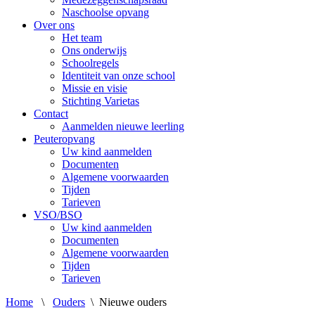
Naschoolse opvang
Over ons
Het team
Ons onderwijs
Schoolregels
Identiteit van onze school
Missie en visie
Stichting Varietas
Contact
Aanmelden nieuwe leerling
Peuteropvang
Uw kind aanmelden
Documenten
Algemene voorwaarden
Tijden
Tarieven
VSO/BSO
Uw kind aanmelden
Documenten
Algemene voorwaarden
Tijden
Tarieven
Home
\
Ouders
\
Nieuwe ouders