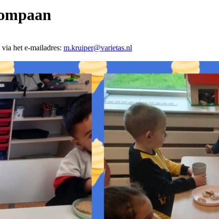
Compaan
via het e-mailadres:
m.kruiper@varietas.nl