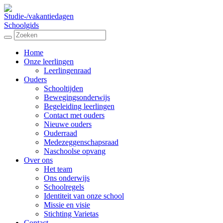
Studie-/vakantiedagen
Schoolgids
Home
Onze leerlingen
Leerlingenraad
Ouders
Schooltijden
Bewegingsonderwijs
Begeleiding leerlingen
Contact met ouders
Nieuwe ouders
Ouderraad
Medezeggenschapsraad
Naschoolse opvang
Over ons
Het team
Ons onderwijs
Schoolregels
Identiteit van onze school
Missie en visie
Stichting Varietas
Contact