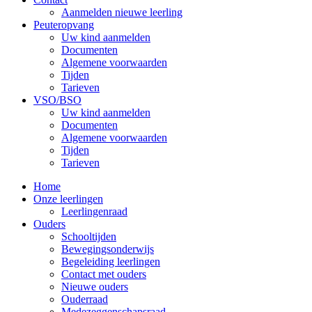
Aanmelden nieuwe leerling
Peuteropvang
Uw kind aanmelden
Documenten
Algemene voorwaarden
Tijden
Tarieven
VSO/BSO
Uw kind aanmelden
Documenten
Algemene voorwaarden
Tijden
Tarieven
Home
Onze leerlingen
Leerlingenraad
Ouders
Schooltijden
Bewegingsonderwijs
Begeleiding leerlingen
Contact met ouders
Nieuwe ouders
Ouderraad
Medezeggenschapsraad