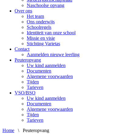
Naschoolse opvang
Over ons
Het team
Ons onderwijs
Schoolregels
Identiteit van onze school
Missie en visie
Stichting Varietas
Contact
Aanmelden nieuwe leerling
Peuteropvang
Uw kind aanmelden
Documenten
Algemene voorwaarden
Tijden
Tarieven
VSO/BSO
Uw kind aanmelden
Documenten
Algemene voorwaarden
Tijden
Tarieven
Home
\
Peuteropvang